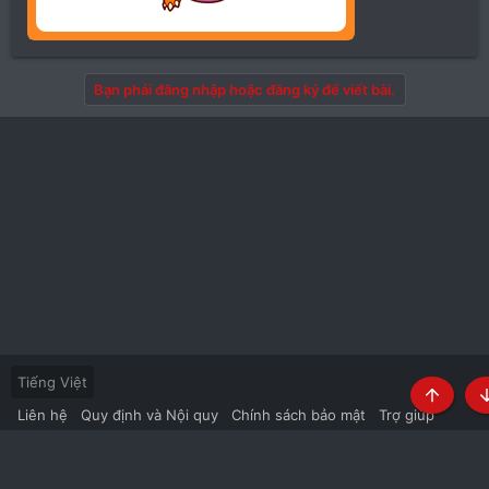
Bạn phải đăng nhập hoặc đăng ký để viết bài.
Tiếng Việt
Top
B
Liên hệ
Quy định và Nội quy
Chính sách bảo mật
Trợ giúp
Trang chủ
R
S
S