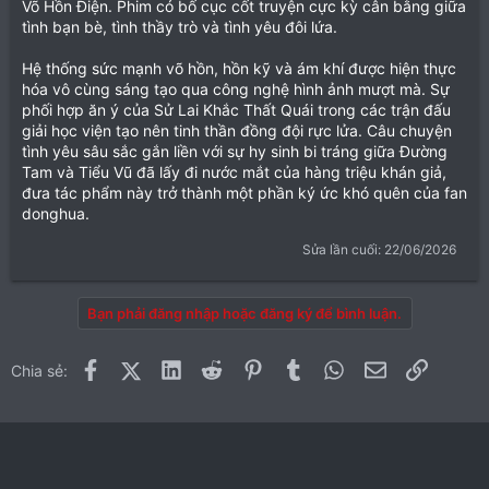
Võ Hồn Điện. Phim có bố cục cốt truyện cực kỳ cân bằng giữa
tình bạn bè, tình thầy trò và tình yêu đôi lứa.
Hệ thống sức mạnh võ hồn, hồn kỹ và ám khí được hiện thực
hóa vô cùng sáng tạo qua công nghệ hình ảnh mượt mà. Sự
phối hợp ăn ý của Sử Lai Khắc Thất Quái trong các trận đấu
giải học viện tạo nên tinh thần đồng đội rực lửa. Câu chuyện
tình yêu sâu sắc gắn liền với sự hy sinh bi tráng giữa Đường
Tam và Tiểu Vũ đã lấy đi nước mắt của hàng triệu khán giả,
đưa tác phẩm này trở thành một phần ký ức khó quên của fan
donghua.
Sửa lần cuối:
22/06/2026
Bạn phải đăng nhập hoặc đăng ký để bình luận.
Facebook
X (Twitter)
LinkedIn
Reddit
Pinterest
Tumblr
WhatsApp
Email
Link
Chia sẻ: