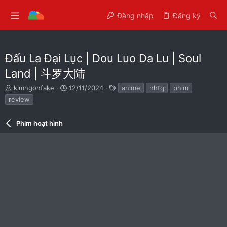
Đăng nhập
Đăng ký
Đấu La Đại Lục | Dou Luo Da Lu | Soul
Land | 斗罗大陆
T
N
T
kimngonfake
12/11/2024
anime
hhtq
phim
h
g
ừ
review
r
à
k
e
y
h
a
Phim hoạt hình
g
ó
d
ử
a
s
i
t
a
r
t
e
r