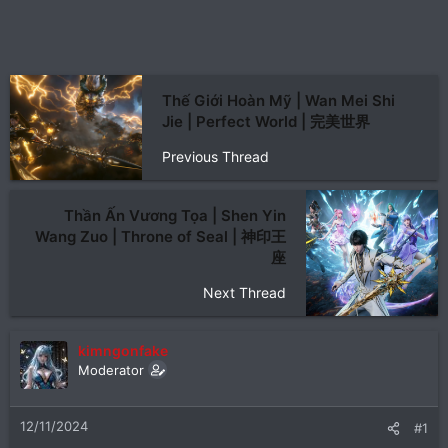
Thế Giới Hoàn Mỹ | Wan Mei Shi
Jie | Perfect World | 完美世界
Previous Thread
Thần Ấn Vương Tọa | Shen Yin
Wang Zuo | Throne of Seal | 神印王
座
Next Thread
kimngonfake
Moderator
12/11/2024
#1