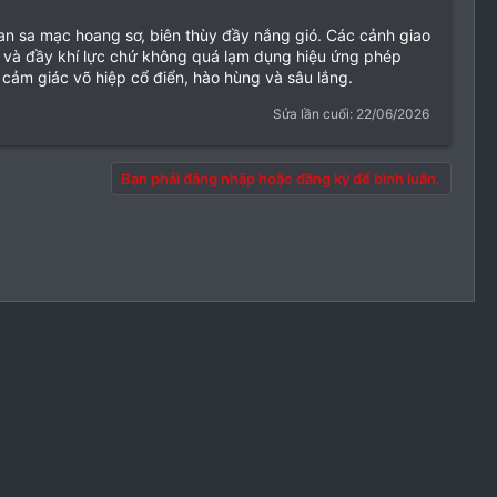
n sa mạc hoang sơ, biên thùy đầy nắng gió. Các cảnh giao
 và đầy khí lực chứ không quá lạm dụng hiệu ứng phép
i cảm giác võ hiệp cổ điển, hào hùng và sâu lắng.
Sửa lần cuối:
22/06/2026
Bạn phải đăng nhập hoặc đăng ký để bình luận.
định và Nội quy
Chính sách bảo mật
Trợ giúp
Trang chủ
R