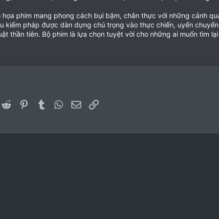
 họa phim mang phong cách bụi bặm, chân thực với những cảnh qua
u kiếm pháp được dàn dựng chú trọng vào thực chiến, uyển chuyển
uật thần tiên. Bộ phim là lựa chọn tuyệt vời cho những ai muốn tìm lạ
er)
inkedIn
Reddit
Pinterest
Tumblr
WhatsApp
Email
Link
Liên hệ
Quy 