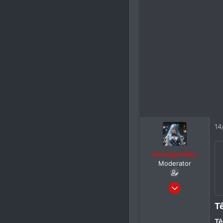
14
kimngonfake
Moderator
24/05/2026
30
T
0
Tê
1