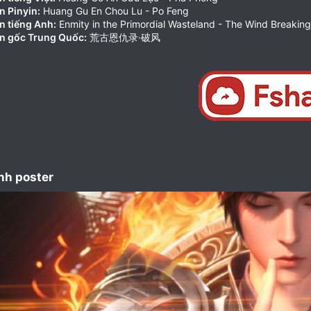
n Pinyin:
Huang Gu En Chou Lu - Po Feng
n tiếng Anh:
Enmity in the Primordial Wasteland - The Wind Breaking
n gốc Trung Quốc:
荒古恩仇录·破风
nh poster​