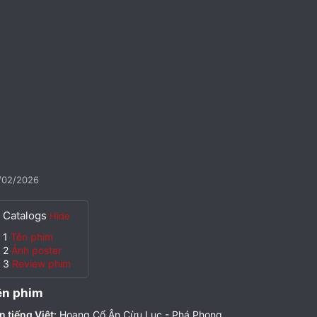
/02/2026
Catalogs
Hide
1
Tên phim
2
Ảnh poster
3
Review phim
ên phim​
n tiếng Việt:
Hoang Cổ Ân Cừu Lục - Phá Phong