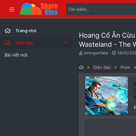
Bài viết mới
Trang chủ
Hoang Cổ Ân Cừu L
Diễn đàn
Wasteland - Th
T
N
kimngonfake
14/02/20
Bài viết mới
h
g
r
à
Diễn đàn
Phim
e
y
a
g
d
ử
s
i
t
a
r
t
e
r