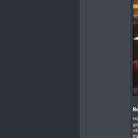
R
Ho
gi
vệ
th