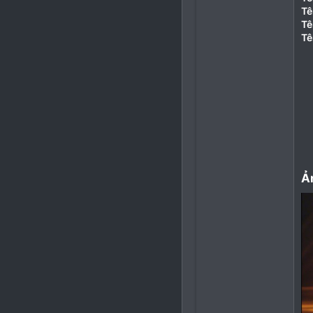
Tê
Tê
Tê
Ả