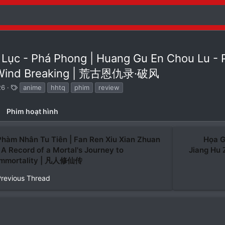
ục - Phá Phong | Huang Gu En Chou Lu - Po
e Wind Breaking | 荒古恩仇录·破风
T
26
anime
hhtq
phim
review
ừ
k
Phim hoạt hình
h
ó
a
Phàm Nhân Tu Tiên | Fan Ren Xiu Xian Zhuan
Họa G
| A Record of a Mortal's Journey to
Jiang Hu 
Immortality | 凡人修仙传
Previous Thread