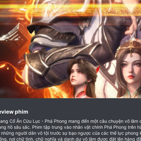
eview phim​
ang Cổ Ân Cừu Lục - Phá Phong mang đến một câu chuyện võ lâm cổ
ang hồ sâu sắc. Phim tập trung vào nhân vật chính Phá Phong trên hà
 những người dân vô tội trước sự bạo ngược của các thế lực phong
ống, nơi chữ tình, chữ nghĩa và danh dự võ lâm được đặt lên hàng đ