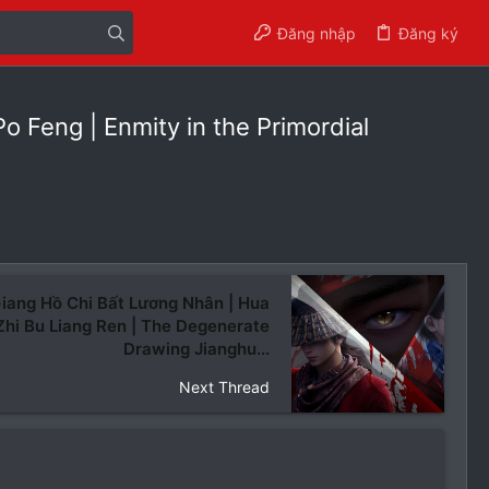
Đăng nhập
Đăng ký
 Feng | Enmity in the Primordial
iang Hồ Chi Bất Lương Nhân | Hua
Zhi Bu Liang Ren | The Degenerate
Drawing Jianghu...
Next Thread