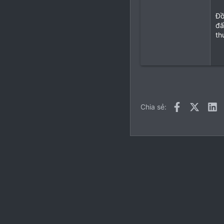
Đồ
đấ
th
Facebook
X (Twitt
L
Chia sẻ:
Tiếng Việt