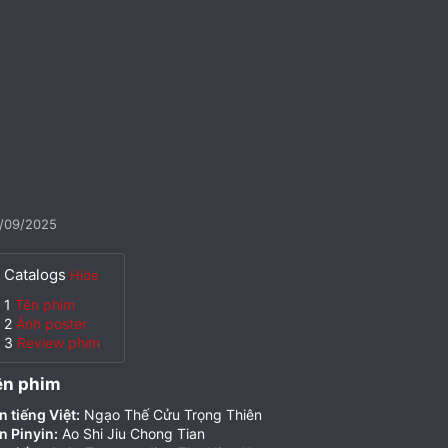
/09/2025
Catalogs
Hide
1
Tên phim
2
Ảnh poster
3
Review phim
ên phim​
n tiếng Việt:
Ngạo Thế Cửu Trọng Thiên
n Pinyin:
Ao Shi Jiu Chong Tian