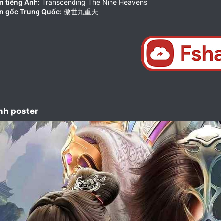
n tiếng Anh:
Transcending The Nine Heavens
n gốc Trung Quốc:
傲世九重天
nh poster​