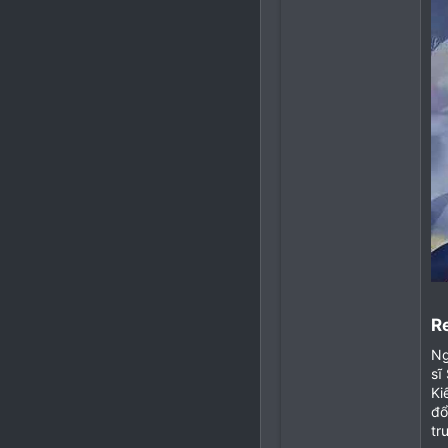
R
Ng
sĩ
Ki
đổ
tr