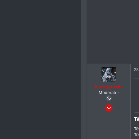
28
kimngonfake
Moderator
24/05/2026
30
T
0
Tê
1
Tê