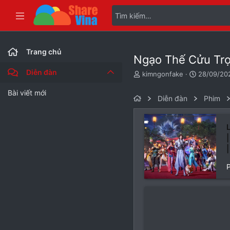
Bài viết mới
Trang chủ
Ngạo Thế Cửu Trọ
Diễn đàn
T
N
kimngonfake
28/09/20
h
g
r
à
Bài viết mới
Diễn đàn
Phim
e
y
a
g
d
ử
s
i
t
a
r
t
e
r