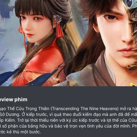
eview phim​
ạo Thế Cửu Trọng Thiên (Transcending The Nine Heavens) mở ra hành
 Sở Dương. Ở kiếp trước, vì quá theo đuổi kiếm đạo mà anh đã để mấ
ếp Kiếm. Trở lại thời thiếu niên với ký ức kiếp trước và lợi thế của
i số phận của bằng hữu và bảo vệ trọn vẹn tình yêu của đời mình. Phi
ước kẻ thù một bước.