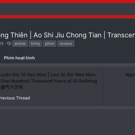
ng Thiên | Ao Shi Jiu Chong Tian | Tran
T
25
anime
hhtq
phim
review
ừ
k
Phim hoạt hình
h
ó
a
Luyện Khí 10 Vạn Năm | Lian Qi Shi Wan Nian
Ngườ
| One Hundred Thousand Years of Qi Refining
| 炼气十万年
Previous Thread