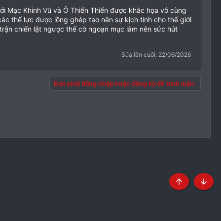
ới Mạc Khinh Vũ và Ô Thiến Thiến được khắc họa vô cùng
các thế lực được lồng ghép tạo nên sự kịch tính cho thế giới
 trận chiến lật ngược thế cờ ngoạn mục làm nên sức hút
Sửa lần cuối:
22/06/2026
Bạn phải đăng nhập hoặc đăng ký để bình luận.
Top
Botto
định và Nội quy
Chính sách bảo mật
Trợ giúp
Trang chủ
R