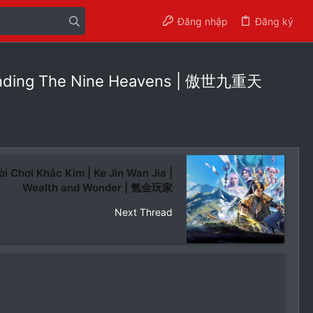
Đăng nhập
Đăng ký
scending The Nine Heavens | 傲世九重天
i Chơi Khắc Kim | Ke Jin Wan Jia |
Wealth and Wonder | 氪金玩家
Next Thread