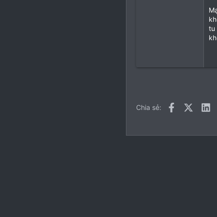
Mạ
kh
tu
kh
Facebook
X (Twitt
L
Chia sẻ:
Tiếng Việt