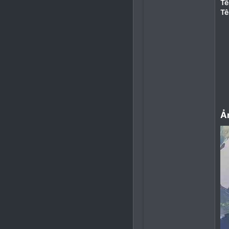
Tê
Tê
Ả