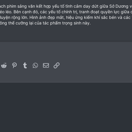
ch phim sảng văn kết hợp yếu tố tình cảm day dứt giữa Sở Dương v
éo léo. Bên cạnh đó, các yếu tố chính trị, tranh đoạt quyền lực giữa 
 luyện rộng lớn. Hình ảnh đẹp mắt, hiệu ứng kiếm khí sắc bén và các
ông thể cưỡng lại của tác phẩm trọng sinh này.
er)
inkedIn
Reddit
Pinterest
Tumblr
WhatsApp
Email
Link
Liên hệ
Quy 