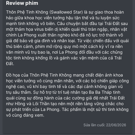
Review phim​
Thôn Phệ Tinh Không (Swallowed Star) là sự giao thoa hoàn
hảo giữa khoa học viễn tưởng hậu tận thế và tu luyện sức
mạnh tinh không vô biên. Câu chuyện bắt đầu tại Trái Đất sau
một thảm họa virus biến dị khiến quái thú tràn ngập, nhân vật
chính La Phong xuất thân nghèo khó đã nỗ lực trở thành võ
giả để bảo vệ gia đình và nhân loại. Từ việc chiến đấu với quái
thú biên cảnh, phim mở rộng quy mô một cách kỳ vĩ ra nền
văn minh vũ trụ bao la, nơi La Phong đối đầu với các chủng
tộc tinh không khổng lồ và gánh vác vận mệnh của cả Trái
Đất.
Đồ họa của Thôn Phệ Tinh Không mang chất điện ảnh khoa
học viễn tưởng vô cùng mãn nhãn, với các bộ chiến giáp công
nghệ cao, vũ khí bay tinh tế và các đại cảnh không gian vũ
trụ sâu thẳm. Sự hỗ trợ từ trí tuệ nhân tạo Ba Ba Tháp tinh
quái cùng sự đồng hành của các cường giả đệ nhất Trái Đất
như Hồng và Lôi Thần tạo nên một nền tảng vững chắc cho
sự phát triển của La Phong. Tác phẩm là một sử thi tinh không
vô cùng đáng xem.
Sửa lần cuối:
22/06/2026