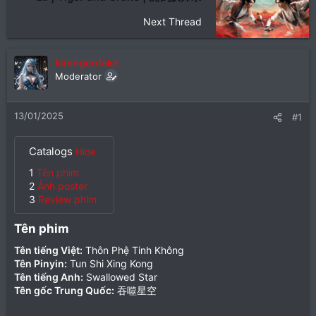
Next Thread
kimngonfake
Moderator
13/01/2025
#1
Catalogs
Hide
1
Tên phim
2
Ảnh poster
3
Review phim
Tên phim​
Tên tiếng Việt:
Thôn Phệ Tinh Không
Tên Pinyin:
Tun Shi Xing Kong
Tên tiếng Anh:
Swallowed Star
Tên gốc Trung Quốc:
吞噬星空