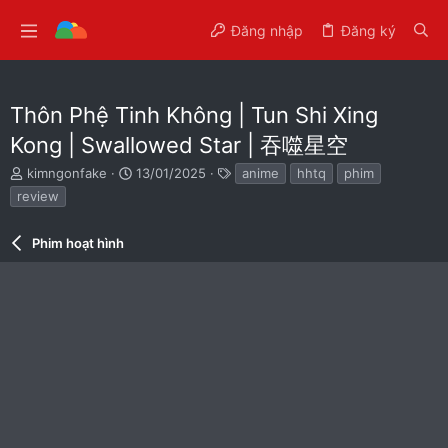
Đăng nhập
Đăng ký
Thôn Phệ Tinh Không | Tun Shi Xing
Kong | Swallowed Star | 吞噬星空
T
N
T
kimngonfake
13/01/2025
anime
hhtq
phim
h
g
ừ
review
r
à
k
e
y
h
a
Phim hoạt hình
g
ó
d
ử
a
s
i
t
a
r
t
e
r