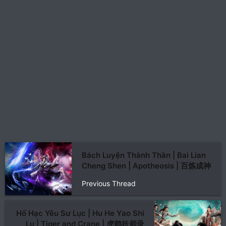
Bách Luyện Thành Thần | Bai Lian
Cheng Shen | Apotheosis | 百炼成神
Previous Thread
Hổ Hạc Yêu Sư Lục | Hu He Yao Shi
Lu | Tiger and Crane | 虎鹤妖师录