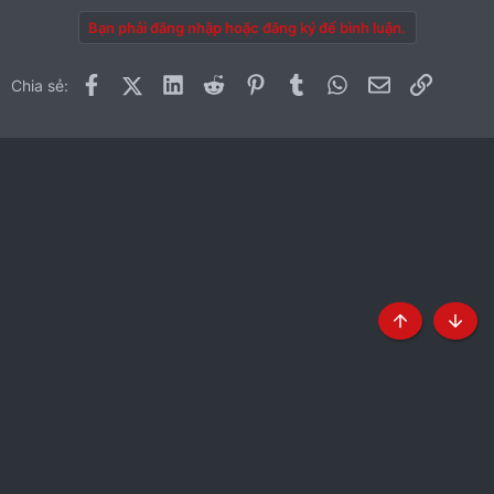
Bạn phải đăng nhập hoặc đăng ký để bình luận.
Facebook
X (Twitter)
LinkedIn
Reddit
Pinterest
Tumblr
WhatsApp
Email
Link
Chia sẻ:
Top
Botto
Tiếng Việt
Liên hệ
Quy định và Nội quy
Chính sách bảo mật
Trợ giúp
Trang chủ
R
S