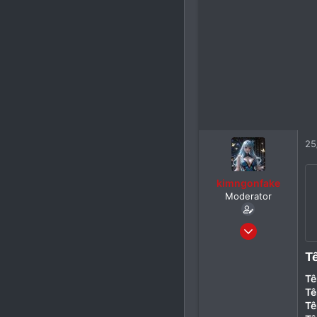
25
kimngonfake
Moderator
24/05/2026
30
T
0
Tê
1
Tê
Tê