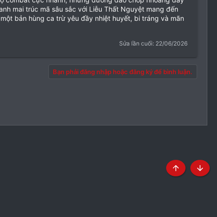
hanh mai trúc mã sâu sắc với Liễu Thất Nguyệt mang đến
 một bản hùng ca trừ yêu đầy nhiệt huyết, bi tráng và mãn
Sửa lần cuối:
22/06/2026
Bạn phải đăng nhập hoặc đăng ký để bình luận.
Top
Botto
định và Nội quy
Chính sách bảo mật
Trợ giúp
Trang chủ
R
S