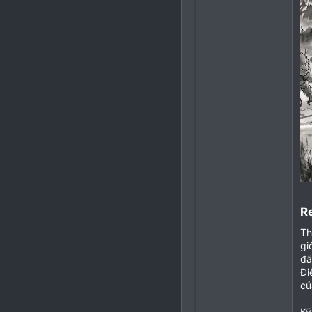
R
Th
gi
đã
Đi
củ
Kỹ