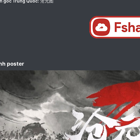
n gốc Trung Quốc:
沧元图
nh poster​