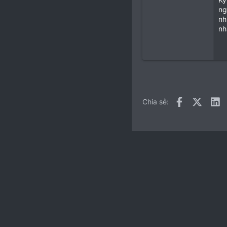
ng
nh
nh
Facebook
X (Twitt
L
Chia sẻ:
Tiếng Việt