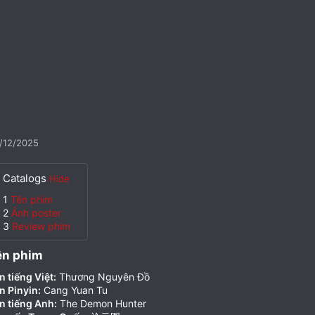
/12/2025
Catalogs
Hide
1
Tên phim
2
Ảnh poster
3
Review phim
ên phim​
n tiếng Việt:
Thương Nguyên Đồ
n Pinyin:
Cang Yuan Tu
n tiếng Anh:
The Demon Hunter