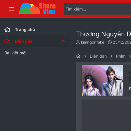
Bài viết mới
Trang chủ
Thương Nguyên Đ
Diễn đàn
T
N
kimngonfake
25/12/20
h
g
r
à
Bài viết mới
Diễn đàn
Phim
e
y
a
g
d
ử
s
i
t
a
r
t
e
r