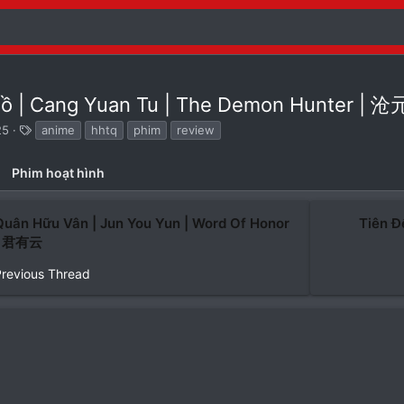
ồ | Cang Yuan Tu | The Demon Hunter | 
T
25
anime
hhtq
phim
review
ừ
k
Phim hoạt hình
h
ó
a
Quân Hữu Vân | Jun You Yun | Word Of Honor
Tiên Đế
| 君有云
Previous Thread