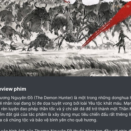
eview phim​
ương Nguyên Đồ (The Demon Hunter) là một trong những donghua hàn
ới nhân loại đang bị đe dọa tuyệt vong bởi loài Yêu tộc khát máu. M
 rèn luyện đao pháp thần tốc và ý chí sắt đá để trở thành một Thần M
ểm đắt giá của tác phẩm là xây dựng mục tiêu chiến đấu rất thiêng li
a cả chủng tộc và bảo vệ bình yên cho quê hương.
 xảo hình ảnh của Thương Nguyên Đồ thuộc hàng top đầu với nhịp