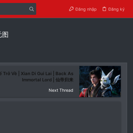
Đăng nhập
Đăng ký
沧元图
 Trở Về | Xian Di Gui Lai | Back As
Immortal Lord | 仙帝归来
Next Thread