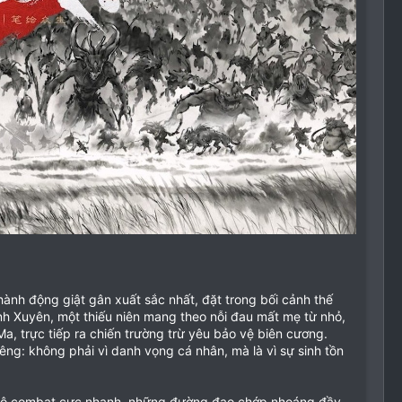
h động giật gân xuất sắc nhất, đặt trong bối cảnh thế
ạnh Xuyên, một thiếu niên mang theo nỗi đau mất mẹ từ nhỏ,
a, trực tiếp ra chiến trường trừ yêu bảo vệ biên cương.
êng: không phải vì danh vọng cá nhân, mà là vì sự sinh tồn
 độ combat cực nhanh, những đường đao chớp nhoáng đầy