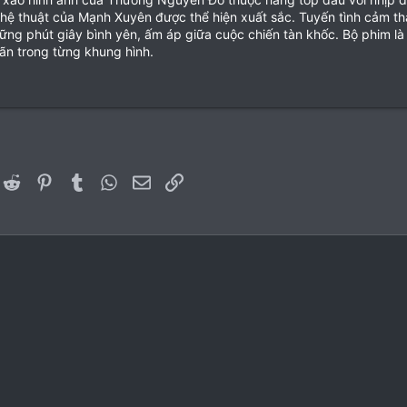
hệ thuật của Mạnh Xuyên được thể hiện xuất sắc. Tuyến tình cảm t
ững phút giây bình yên, ấm áp giữa cuộc chiến tàn khốc. Bộ phim là
ãn trong từng khung hình.
er)
inkedIn
Reddit
Pinterest
Tumblr
WhatsApp
Email
Link
Liên hệ
Quy 