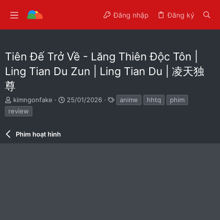
Đăng nhập
Đăng ký
Tiên Đế Trở Về - Lăng Thiên Độc Tôn |
Ling Tian Du Zun | Ling Tian Du | 凌天独
尊
T
N
T
kimngonfake
25/01/2026
anime
hhtq
phim
h
g
ừ
review
r
à
k
e
y
h
a
Phim hoạt hình
g
ó
d
ử
a
s
i
t
a
r
t
e
r