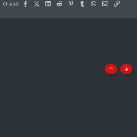
Facebook
X (Twitter)
LinkedIn
Reddit
Pinterest
Tumblr
WhatsApp
Email
Link
Chia sẻ:
Top
Botto
Tiếng Việt
Liên hệ
Quy định và Nội quy
Chính sách bảo mật
Trợ giúp
Trang chủ
R
S
S
®
Community platform by XenForo
© 2010-2024 XenForo Ltd.
|
Style
by ThemeHouse