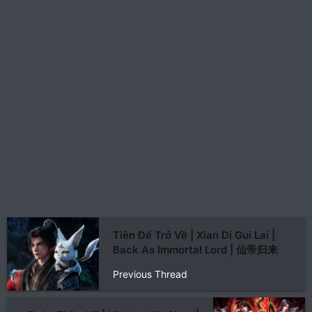
Tiên Đế Trở Về | Xian Di Gui Lai |
Back As Immortal Lord | 仙帝归来
Previous Thread