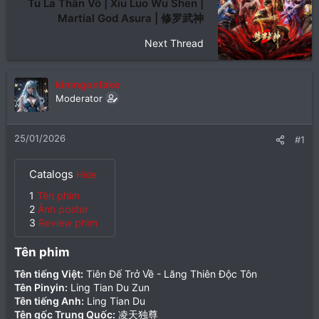
Tu La Thần Võ | Xiu Luo Wu Shen |
Martial God Asura | 修罗武神
Next Thread
kimngonfake
Moderator
25/01/2026
#1
Catalogs
Hide
1
Tên phim
2
Ảnh poster
3
Review phim
Tên phim​
Tên tiếng Việt:
Tiên Đế Trở Về - Lăng Thiên Độc Tôn
Tên Pinyin:
Ling Tian Du Zun
Tên tiếng Anh:
Ling Tian Du
Tên gốc Trung Quốc:
凌天独尊