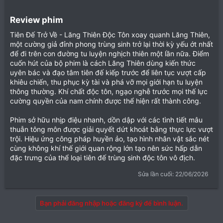
Review phim​
Tiên Đế Trở Về - Lăng Thiên Độc Tôn xoay quanh Lăng Thiên,
một cường giả đỉnh phong trùng sinh trở lại thời kỳ yếu ớt nhất
để đi trên con đường tu luyện nghịch thiên một lần nữa. Điểm
cuốn hút của bộ phim là cách Lăng Thiên dùng kiến thức
uyên bác và đạo tâm tiên đế kiếp trước để liên tục vượt cấp
khiêu chiến, thu phục kỳ tài và phá vỡ mọi giới hạn tu luyện
thông thường. Khí chất độc tôn, ngạo nghễ trước mọi thế lực
cường quyền của nam chính được thể hiện rất thành công.
Phim sở hữu nhịp điệu nhanh, dồn dập với các tình tiết mâu
thuẫn tông môn được giải quyết dứt khoát bằng thực lực vượt
trội. Hiệu ứng công pháp huyền ảo, tạo hình nhân vật sắc nét
cùng không khí thế giới quan rộng lớn tạo nên sức hấp dẫn
đặc trưng của thể loại tiên đế trùng sinh độc tôn vô địch.
Sửa lần cuối:
22/06/2026
Bạn phải đăng nhập hoặc đăng ký để bình luận.