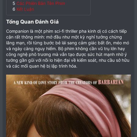
5
Các Phiên Bản Tên Phim
6
Kết Luận
Tổng Quan Đánh Giá​
Companion là một phim sci-fi thriller pha kinh dị có cách tiếp
cận rất thông minh: mở đầu như một kỳ nghỉ tưởng chừng
lãng mạn, rồi từng bước bẻ lái sang cảm giác bất ổn, méo mó
và ngày càng nguy hiểm. Bộ phim không cần vũ trụ lớn hay
công nghệ phô trương mà vẫn tạo được sức hút mạnh nhờ ý
tưởng gần gũi với nỗi lo hiện đại về kiểm soát, nhu cầu sở hữu
và các mối quan hệ bị lập trình hóa.