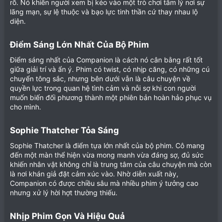
rõ. Nó khiến người xem bị kéo vào một trò chơi tâm lý nơi sự
lãng mạn, sự lệ thuộc và bạo lực tinh thần cứ thay nhau lộ
diện.
Điểm Sáng Lớn Nhất Của Bộ Phim​
Điểm sáng nhất của Companion là cách nó cân bằng rất tốt
giữa giải trí và ẩn ý. Phim có twist, có nhịp căng, có những cú
chuyển tông sắc, nhưng bên dưới vẫn là câu chuyện về
quyền lực trong quan hệ tình cảm và nỗi sợ khi con người
muốn biến đối phương thành một phiên bản hoàn hảo phục vụ
cho mình.
Sophie Thatcher Tỏa Sáng​
Sophie Thatcher là điểm tựa lớn nhất của bộ phim. Cô mang
đến một màn thể hiện vừa mong manh vừa đáng sợ, đủ sức
khiến nhân vật không chỉ là trung tâm của câu chuyện mà còn
là nơi khán giả đặt cảm xúc vào. Nhờ diễn xuất này,
Companion có được chiều sâu mà nhiều phim ý tưởng cao
nhưng xử lý hời hợt thường thiếu.
Nhịp Phim Gọn Và Hiệu Quả​