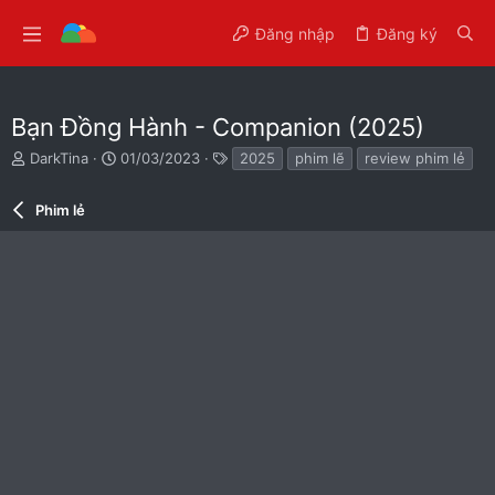
Đăng nhập
Đăng ký
Bạn Đồng Hành - Companion (2025)
T
N
T
DarkTina
01/03/2023
2025
phim lẽ
review phim lẻ
h
g
ừ
r
à
k
Phim lẻ
e
y
h
a
g
ó
d
ử
a
s
i
t
a
r
t
e
r