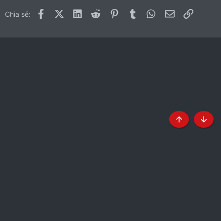
Facebook
X (Twitter)
LinkedIn
Reddit
Pinterest
Tumblr
WhatsApp
Email
Link
Chia sẻ:
Top
Botto
Tiếng Việt
Liên hệ
Quy định và Nội quy
Chính sách bảo mật
Trợ giúp
Trang chủ
R
S
S
®
Community platform by XenForo
© 2010-2024 XenForo Ltd.
|
Style
by ThemeHouse