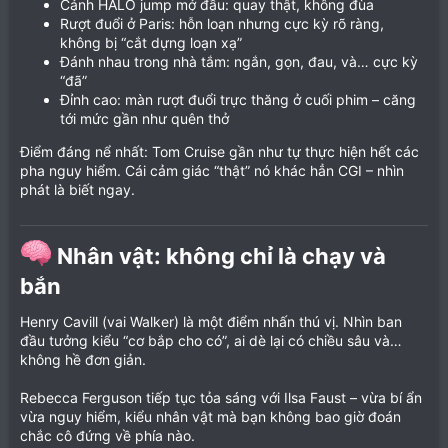
Cảnh HALO jump mở đầu: quay thật, không đùa
Rượt đuổi ở Paris: hỗn loạn nhưng cực kỳ rõ ràng,
không bị “cắt dựng loạn xạ”
Đánh nhau trong nhà tắm: ngắn, gọn, đau, và… cực kỳ
“đã”
Đỉnh cao: màn rượt đuổi trực thăng ở cuối phim – căng
tới mức gần như quên thở
Điểm đáng nể nhất: Tom Cruise gần như tự thực hiện hết các
pha nguy hiểm. Cái cảm giác “thật” nó khác hẳn CGI – nhìn
phát là biết ngay.
Nhân vật: không chỉ là chạy và
bắn​
Henry Cavill (vai Walker) là một điểm nhấn thú vị. Nhìn ban
đầu tưởng kiểu “cơ bắp cho có”, ai dè lại có chiều sâu và…
không hề đơn giản.
Rebecca Ferguson tiếp tục tỏa sáng với Ilsa Faust – vừa bí ẩn
vừa nguy hiểm, kiểu nhân vật mà bạn không bao giờ đoán
chắc cô đứng về phía nào.