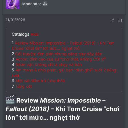
Moderator
11/01/2026
#1
Catalogs
Hide
1
Review Mission: Impossible – Fallout (2018) – Khi Tom
Cruise “chơi lớn” tới mức… nghẹt thở
2
Cốt truyện: đơn giản nhưng căng như dây đàn
3
Action: đỉnh cao của sự “chơi thật, không CGI lố”
4
Nhân vật: không chỉ là chạy và bắn
5
Âm thanh & nhịp phim: giữ bạn “dính ghế” suốt 2 tiếng
rưỡi
6
Một vài điểm trừ (nhẹ thôi)
7
Tổng kết
Review
Mission: Impossible –
Fallout (2018)
– Khi Tom Cruise “chơi
lớn” tới mức… nghẹt thở​