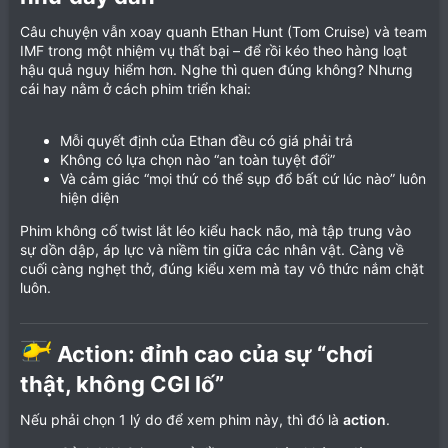
Câu chuyện vẫn xoay quanh Ethan Hunt (Tom Cruise) và team
IMF trong một nhiệm vụ thất bại – để rồi kéo theo hàng loạt
hậu quả nguy hiểm hơn. Nghe thì quen đúng không? Nhưng
cái hay nằm ở cách phim triển khai:
Mỗi quyết định của Ethan đều có giá phải trả
Không có lựa chọn nào “an toàn tuyệt đối”
Và cảm giác “mọi thứ có thể sụp đổ bất cứ lúc nào” luôn
hiện diện
Phim không cố twist lắt léo kiểu hack não, mà tập trung vào
sự dồn dập, áp lực và niềm tin giữa các nhân vật. Càng về
cuối càng nghẹt thở, đúng kiểu xem mà tay vô thức nắm chặt
luôn.
Action: đỉnh cao của sự “chơi
thật, không CGI lố”​
Nếu phải chọn 1 lý do để xem phim này, thì đó là
action
.