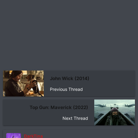
John Wick (2014)
Previous Thread
Top Gun: Maverick (2022)
Next Thread
DarkTina