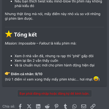
Nếu bạn thích twist kiểu mind-blow thì phim này không
phải kiểu đó
Nhưng thật lòng mà nói, mấy điểm này nhỏ xíu so với những
gì phim làm được.
Tổng kết​
Mission: Impossible – Fallout
là kiểu phim mà:
Xem ở nhà vẫn đã, nhưng ra rạp thì “phê” gấp đôi
Xem lại lần 2 vẫn thấy cuốn
Và là chuẩn mực mới cho phim hành động hiện đại
Điểm cá nhân: 9/10
(trừ 1 điểm vì xem xong thấy mấy phim khác… hơi nhạt
)
Bạn phải đăng nhập hoặc đăng ký để bình luận.
Facebook
X (Twitter)
LinkedIn
Reddit
Pinterest
Tumblr
WhatsApp
Email
Link
Chia sẻ: