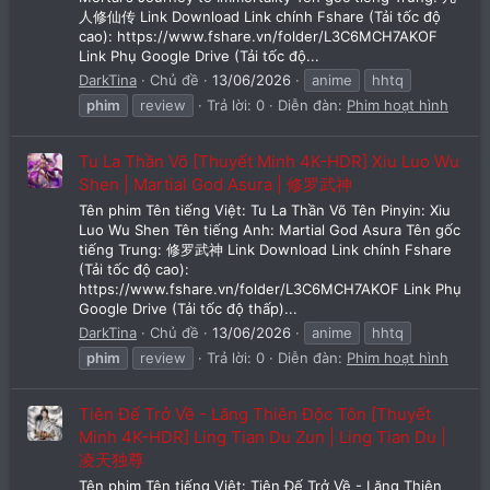
人修仙传 Link Download Link chính Fshare (Tải tốc độ
cao): https://www.fshare.vn/folder/L3C6MCH7AKOF
Link Phụ Google Drive (Tải tốc độ...
DarkTina
Chủ đề
13/06/2026
anime
hhtq
phim
review
Trả lời: 0
Diễn đàn:
Phim hoạt hình
Tu La Thần Võ [Thuyết Minh 4K-HDR] Xiu Luo Wu
Shen | Martial God Asura | 修罗武神
Tên phim Tên tiếng Việt: Tu La Thần Võ Tên Pinyin: Xiu
Luo Wu Shen Tên tiếng Anh: Martial God Asura Tên gốc
tiếng Trung: 修罗武神 Link Download Link chính Fshare
(Tải tốc độ cao):
https://www.fshare.vn/folder/L3C6MCH7AKOF Link Phụ
Google Drive (Tải tốc độ thấp)...
DarkTina
Chủ đề
13/06/2026
anime
hhtq
phim
review
Trả lời: 0
Diễn đàn:
Phim hoạt hình
Tiên Đế Trở Về - Lăng Thiên Độc Tôn [Thuyết
Minh 4K-HDR] Ling Tian Du Zun | Ling Tian Du |
凌天独尊
Tên phim Tên tiếng Việt: Tiên Đế Trở Về - Lăng Thiên