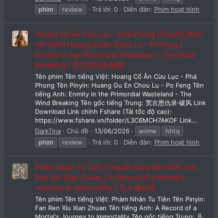
phim
review
Trả lời: 0
Diễn đàn:
Phim hoạt hình
Hoang Cổ Ân Cừu Lục - Phá Phong [Thuyết Minh
4K-HDR] Huang Gu En Chou Lu - Po Feng |
Enmity in the Primordial Wasteland - The Wind
Breaking | 荒古恩仇录·破风
Tên phim Tên tiếng Việt: Hoang Cổ Ân Cừu Lục - Phá
Phong Tên Pinyin: Huang Gu En Chou Lu - Po Feng Tên
tiếng Anh: Enmity in the Primordial Wasteland - The
Wind Breaking Tên gốc tiếng Trung: 荒古恩仇录·破风 Link
Download Link chính Fshare (Tải tốc độ cao):
https://www.fshare.vn/folder/L3C6MCH7AKOF Link...
DarkTina
Chủ đề
13/06/2026
anime
hhtq
phim
review
Trả lời: 0
Diễn đàn:
Phim hoạt hình
Phàm Nhân Tu Tiên [Thuyết Minh 4K-HDR] Fan
Ren Xiu Xian Zhuan | A Record of a Mortal's
Journey to Immortality | 凡人修仙传
Tên phim Tên tiếng Việt: Phàm Nhân Tu Tiên Tên Pinyin:
Fan Ren Xiu Xian Zhuan Tên tiếng Anh: A Record of a
Mortal's Journey to Immortality Tên gốc tiếng Trung: 凡