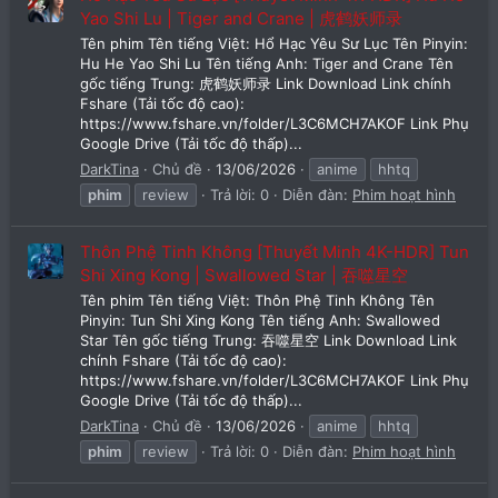
Yao Shi Lu | Tiger and Crane | 虎鹤妖师录
Tên phim Tên tiếng Việt: Hổ Hạc Yêu Sư Lục Tên Pinyin:
Hu He Yao Shi Lu Tên tiếng Anh: Tiger and Crane Tên
gốc tiếng Trung: 虎鹤妖师录 Link Download Link chính
Fshare (Tải tốc độ cao):
https://www.fshare.vn/folder/L3C6MCH7AKOF Link Phụ
Google Drive (Tải tốc độ thấp)...
DarkTina
Chủ đề
13/06/2026
anime
hhtq
phim
review
Trả lời: 0
Diễn đàn:
Phim hoạt hình
Thôn Phệ Tinh Không [Thuyết Minh 4K-HDR] Tun
Shi Xing Kong | Swallowed Star | 吞噬星空
Tên phim Tên tiếng Việt: Thôn Phệ Tinh Không Tên
Pinyin: Tun Shi Xing Kong Tên tiếng Anh: Swallowed
Star Tên gốc tiếng Trung: 吞噬星空 Link Download Link
chính Fshare (Tải tốc độ cao):
https://www.fshare.vn/folder/L3C6MCH7AKOF Link Phụ
Google Drive (Tải tốc độ thấp)...
DarkTina
Chủ đề
13/06/2026
anime
hhtq
phim
review
Trả lời: 0
Diễn đàn:
Phim hoạt hình