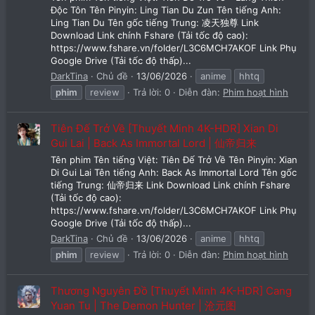
Độc Tôn Tên Pinyin: Ling Tian Du Zun Tên tiếng Anh:
Ling Tian Du Tên gốc tiếng Trung: 凌天独尊 Link
Download Link chính Fshare (Tải tốc độ cao):
https://www.fshare.vn/folder/L3C6MCH7AKOF Link Phụ
Google Drive (Tải tốc độ thấp)...
DarkTina
Chủ đề
13/06/2026
anime
hhtq
phim
review
Trả lời: 0
Diễn đàn:
Phim hoạt hình
Tiên Đế Trở Về [Thuyết Minh 4K-HDR] Xian Di
Gui Lai | Back As Immortal Lord | 仙帝归来
Tên phim Tên tiếng Việt: Tiên Đế Trở Về Tên Pinyin: Xian
Di Gui Lai Tên tiếng Anh: Back As Immortal Lord Tên gốc
tiếng Trung: 仙帝归来 Link Download Link chính Fshare
(Tải tốc độ cao):
https://www.fshare.vn/folder/L3C6MCH7AKOF Link Phụ
Google Drive (Tải tốc độ thấp)...
DarkTina
Chủ đề
13/06/2026
anime
hhtq
phim
review
Trả lời: 0
Diễn đàn:
Phim hoạt hình
Thương Nguyên Đồ [Thuyết Minh 4K-HDR] Cang
Yuan Tu | The Demon Hunter | 沧元图