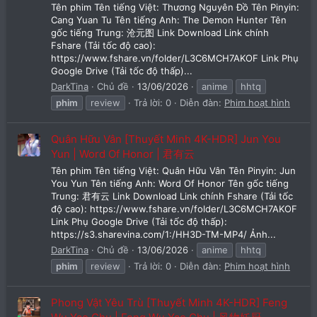
Tên phim Tên tiếng Việt: Thương Nguyên Đồ Tên Pinyin:
Cang Yuan Tu Tên tiếng Anh: The Demon Hunter Tên
gốc tiếng Trung: 沧元图 Link Download Link chính
Fshare (Tải tốc độ cao):
https://www.fshare.vn/folder/L3C6MCH7AKOF Link Phụ
Google Drive (Tải tốc độ thấp)...
DarkTina
Chủ đề
13/06/2026
anime
hhtq
phim
review
Trả lời: 0
Diễn đàn:
Phim hoạt hình
Quân Hữu Vân [Thuyết Minh 4K-HDR] Jun You
Yun | Word Of Honor | 君有云
Tên phim Tên tiếng Việt: Quân Hữu Vân Tên Pinyin: Jun
You Yun Tên tiếng Anh: Word Of Honor Tên gốc tiếng
Trung: 君有云 Link Download Link chính Fshare (Tải tốc
độ cao): https://www.fshare.vn/folder/L3C6MCH7AKOF
Link Phụ Google Drive (Tải tốc độ thấp):
https://s3.sharevina.com/1:/HH3D-TM-MP4/ Ảnh...
DarkTina
Chủ đề
13/06/2026
anime
hhtq
phim
review
Trả lời: 0
Diễn đàn:
Phim hoạt hình
Phong Vật Yêu Trù [Thuyết Minh 4K-HDR] Feng