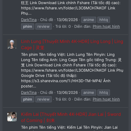
狂王 Link Download Link chính Fshare (Tải tốc độ cao):
https://www.fshare.vn/folder/L3C6MCH7AKOF Link
Phụ...
DarkTina
Chủ đề
13/06/2026
anime
hhtq
phim
review
Trả lời: 0
Diễn đàn:
Phim hoạt hình
Linh Lung [Thuyết Minh 4K-HDR] Ling Long | Ling
Cage | 灵笼
Tên phim Tên tiếng Việt: Linh Lung Tên Pinyin: Ling
Long Tên tiếng Anh: Ling Cage Tên gốc tiếng Trung: 灵
笼 Link Download Link chính Fshare (Tải tốc độ cao):
https://www.fshare.vn/folder/L3C6MCH7AKOF Link Phụ
Google Drive (Tải tốc độ thấp):
https://s3.sharevina.com/1:/HH3D-TM-MP4/ Ảnh
poster...
DarkTina
Chủ đề
13/06/2026
anime
hhtq
phim
review
Trả lời: 0
Diễn đàn:
Phim hoạt hình
Kiếm Lai [Thuyết Minh 4K-HDR] Jian Lai | Sword
of Coming | 剑来
Tên phim Tên tiếng Việt: Kiếm Lai Tên Pinyin: Jian Lai