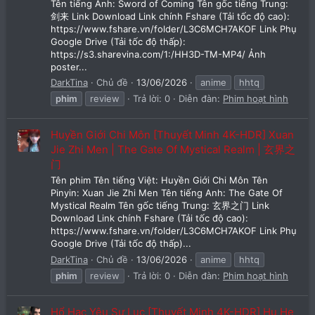
Tên tiếng Anh: Sword of Coming Tên gốc tiếng Trung:
剑来 Link Download Link chính Fshare (Tải tốc độ cao):
https://www.fshare.vn/folder/L3C6MCH7AKOF Link Phụ
Google Drive (Tải tốc độ thấp):
https://s3.sharevina.com/1:/HH3D-TM-MP4/ Ảnh
poster...
DarkTina
Chủ đề
13/06/2026
anime
hhtq
phim
review
Trả lời: 0
Diễn đàn:
Phim hoạt hình
Huyền Giới Chi Môn [Thuyết Minh 4K-HDR] Xuan
Jie Zhi Men | The Gate Of Mystical Realm | 玄界之
门
Tên phim Tên tiếng Việt: Huyền Giới Chi Môn Tên
Pinyin: Xuan Jie Zhi Men Tên tiếng Anh: The Gate Of
Mystical Realm Tên gốc tiếng Trung: 玄界之门 Link
Download Link chính Fshare (Tải tốc độ cao):
https://www.fshare.vn/folder/L3C6MCH7AKOF Link Phụ
Google Drive (Tải tốc độ thấp)...
DarkTina
Chủ đề
13/06/2026
anime
hhtq
phim
review
Trả lời: 0
Diễn đàn:
Phim hoạt hình
Hổ Hạc Yêu Sư Lục [Thuyết Minh 4K-HDR] Hu He