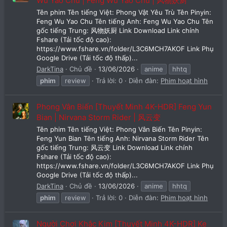
Wu Yao Chu | Feng Wu Yao Chu | 风物妖厨
Tên phim Tên tiếng Việt: Phong Vật Yêu Trù Tên Pinyin:
Feng Wu Yao Chu Tên tiếng Anh: Feng Wu Yao Chu Tên
gốc tiếng Trung: 风物妖厨 Link Download Link chính
Fshare (Tải tốc độ cao):
https://www.fshare.vn/folder/L3C6MCH7AKOF Link Phụ
Google Drive (Tải tốc độ thấp)...
DarkTina
Chủ đề
13/06/2026
anime
hhtq
phim
review
Trả lời: 0
Diễn đàn:
Phim hoạt hình
Phong Vân Biến [Thuyết Minh 4K-HDR] Feng Yun
Bian | Nirvana Storm Rider | 风云变
Tên phim Tên tiếng Việt: Phong Vân Biến Tên Pinyin:
Feng Yun Bian Tên tiếng Anh: Nirvana Storm Rider Tên
gốc tiếng Trung: 风云变 Link Download Link chính
Fshare (Tải tốc độ cao):
https://www.fshare.vn/folder/L3C6MCH7AKOF Link Phụ
Google Drive (Tải tốc độ thấp)...
DarkTina
Chủ đề
13/06/2026
anime
hhtq
phim
review
Trả lời: 0
Diễn đàn:
Phim hoạt hình
Người Chơi Khắc Kim [Thuyết Minh 4K-HDR] Ke