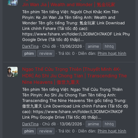
Jin Wan Jia | Wealth and Wonder | 氪金玩家
Tên phim Tên tiếng Việt: Người Chơi Khắc Kim Tên
Pinyin: Ke Jin Wan Jia Tên tiếng Anh: Wealth and
Wonder Tên gốc tiếng Trung: 氪金玩家 Link Download
Link chính Fshare (Tải tốc độ cao):
https://www.fshare.vn/folder/L3C6MCH7AKOF Link Phụ
Google Drive (Tải tốc độ thấp)...
DarkTina
Chủ đề
13/06/2026
anime
hhtq
phim
review
Trả lời: 0
Diễn đàn:
Phim hoạt hình
Ngạo Thế Cửu Trọng Thiên [Thuyết Minh 4K-
HDR] Ao Shi Jiu Chong Tian | Transcending The
Nine Heavens | 傲世九重天
Tên phim Tên tiếng Việt: Ngạo Thế Cửu Trọng Thiên
Tên Pinyin: Ao Shi Jiu Chong Tian Tên tiếng Anh:
Transcending The Nine Heavens Tên gốc tiếng Trung:
傲世九重天 Link Download Link chính Fshare (Tải tốc độ
cao): https://www.fshare.vn/folder/L3C6MCH7AKOF
Link Phụ Google Drive (Tải tốc độ thấp)...
DarkTina
Chủ đề
13/06/2026
anime
hhtq
phim
review
Trả lời: 0
Diễn đàn:
Phim hoạt hình