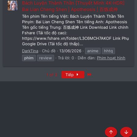
Bách Luyện Thành Thần [Thuyết Minh 4K-HDR]
Bai Lian Cheng Shen | Apotheosis | 百炼成神
Tên phim Tên tiếng Việt: Bách Luyện Thành Thần Tên
Pinyin: Bai Lian Cheng Shen Tên tiếng Anh: Apotheosis
Tên gốc tiếng Trung: 百炼成神 Link Download Link chính
Fshare (Tải tốc độ cao):
https://www.fshare.vn/folder/L3C6MCH7AKOF Link Phụ
Google Drive (Tải tốc độ thấp)...
DarkTina
Chủ đề
13/06/2026
anime
hhtq
phim
review
Trả lời: 0
Diễn đàn:
Phim hoạt hình
Last
1 of 3
Tiếp
Top
Botto