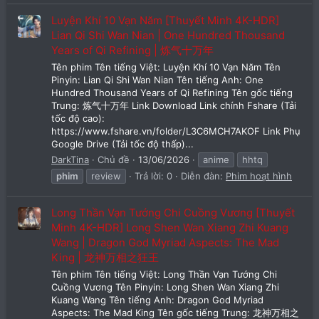
Luyện Khí 10 Vạn Năm [Thuyết Minh 4K-HDR]
Lian Qi Shi Wan Nian | One Hundred Thousand
Years of Qi Refining | 炼气十万年
Tên phim Tên tiếng Việt: Luyện Khí 10 Vạn Năm Tên
Pinyin: Lian Qi Shi Wan Nian Tên tiếng Anh: One
Hundred Thousand Years of Qi Refining Tên gốc tiếng
Trung: 炼气十万年 Link Download Link chính Fshare (Tải
tốc độ cao):
https://www.fshare.vn/folder/L3C6MCH7AKOF Link Phụ
Google Drive (Tải tốc độ thấp)...
DarkTina
Chủ đề
13/06/2026
anime
hhtq
phim
review
Trả lời: 0
Diễn đàn:
Phim hoạt hình
Long Thần Vạn Tướng Chi Cuồng Vương [Thuyết
Minh 4K-HDR] Long Shen Wan Xiang Zhi Kuang
Wang | Dragon God Myriad Aspects: The Mad
King | 龙神万相之狂王
Tên phim Tên tiếng Việt: Long Thần Vạn Tướng Chi
Cuồng Vương Tên Pinyin: Long Shen Wan Xiang Zhi
Kuang Wang Tên tiếng Anh: Dragon God Myriad
Aspects: The Mad King Tên gốc tiếng Trung: 龙神万相之